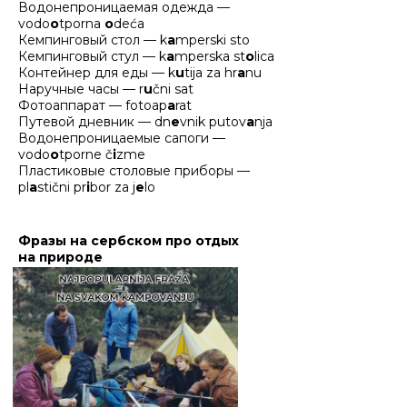
Водонепроницаемая одежда —
vodo
o
tporna
o
deća
Кемпинговый стол — k
a
mperski sto
Кемпинговый стул — k
a
mperska st
o
lica
Контейнер для еды — k
u
tija za hr
a
nu
Наручные часы — r
u
čni sat
Фотоаппарат — fotoap
a
rat
Путевой дневник — dn
e
vnik putov
a
nja
Водонепроницаемые сапоги —
vodo
o
tporne č
i
zme
Пластиковые столовые приборы —
pl
a
stični pr
i
bor za j
e
lo
Фразы на сербском про отдых
на природе