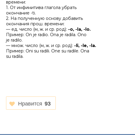
времени:
1. От инфинитива глагола убрать
окончание -ti.
2. На полученную основу добавить
окончания прош. времени:
— ед. число (м, ж. и ср. род):
-о, -la, -lo.
Пример: Оn je radio. Ona je radila. Ono
je radilo.
— множ. число (м, ж. и ср. род):
-li, -le, -la.
Пример: Oni su radili. One su radile. Ona
su radila.
Нравится
93