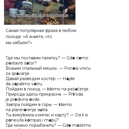
Самая популярная фраза в любом
походе: «А знаете, что
мы забыли?»
Где мы поставим палатку? — Gd
e
ć
e
mo
p
o
staviti š
a
tor?
Возьми спальный мешок. — Pon
e
si vreću
za sp
a
vanje.
Давай разведем костер. — H
a
jde
da z
a
palimo v
a
tru.
Пойдем в поход. —
I
demo na peš
a
čenje.
Природа здесь прекрасна. — Pr
i
roda
je pr
e
divna
o
vde.
Завтра пойдем в горы. —
I
demo
na planin
a
renje s
u
tra.
Ты взял/взяла компас и карту? — Da li si
p
o
neo/la k
o
mpas i m
a
pu?
Где можно порыбачить? — Gd
e
m
o
žemo