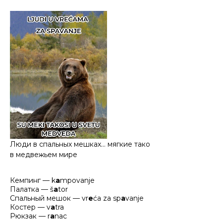
Люди в спальных мешках… мягкие тако
в медвежьем мире
Кемпинг — k
a
mpovanje
Палатка — š
a
tor
Спальный мешок — vr
e
ća za sp
a
vanje
Костер — v
a
tra
Рюкзак — r
a
nac