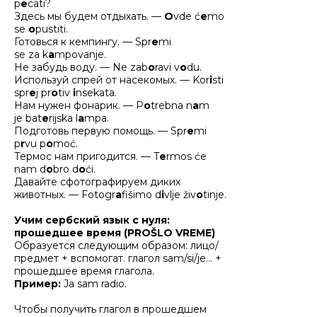
p
e
cati?
Здесь мы будем отдыхать. —
O
vde ć
e
mo
se
o
pustiti.
Готовься к кемпингу. — Spr
e
mi
se za k
a
mpovanje.
Не забудь воду. — Ne zab
o
ravi v
o
du.
Используй спрей от насекомых. — Kor
i
sti
spr
e
j pr
o
tiv
i
nsekata.
Нам нужен фонарик. — P
o
trebna n
a
m
je bat
e
rijska l
a
mpa.
Подготовь первую помощь. — Spr
e
mi
p
r
vu p
o
moć.
Термос нам пригодится. — T
e
rmos će
nam d
o
bro d
o
ći.
Давайте сфотографируем диких
животных. — Fotogr
a
fišimo d
i
vlje živ
o
tinje.
Учим сербский язык с нуля:
прошедшее время (PROŠLO VREME)
Образуется следующим образом: лицо/
предмет + вспомогат. глагол sam/si/je… +
прошедшее время глагола.
Пример:
Ja sam radio.
Чтобы получить глагол в прошедшем