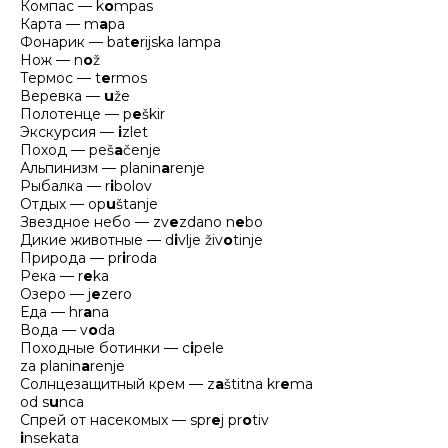
Компас — k
o
mpas
Карта — m
a
pa
Фонарик — bat
e
rijska lampa
Нож — n
o
ž
Термос — t
e
rmos
Веревка —
u
že
Полотенце — p
e
škir
Экскурсия —
i
zlet
Поход — peš
a
čenje
Альпинизм — planin
a
renje
Рыбалка — r
i
bolov
Отдых — op
u
štanje
Звездное небо — zv
e
zdano n
e
bo
Дикие животные — d
i
vlje živ
o
tinje
Природа — pr
i
roda
Река — r
e
ka
Озеро — j
e
zero
Еда — hr
a
na
Вода — v
o
da
Походные ботинки — c
i
pele
za planin
a
renje
Солнцезащитный крем — z
a
štitna kr
e
ma
od s
u
nca
Спрей от насекомых — spr
e
j pr
o
tiv
i
nsekata