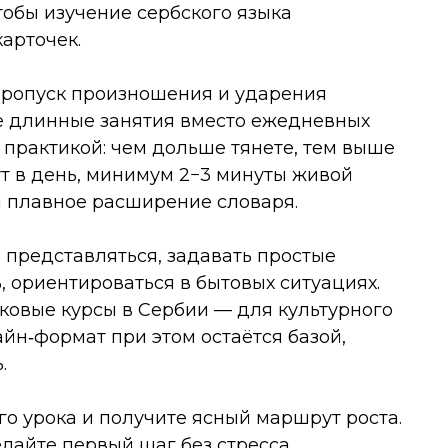
тобы изучение сербского языка
карточек.
пропуск произношения и ударения
ие длинные занятия вместо ежедневных
 практикой: чем дольше тянете, тем выше
ут в день, минимум 2−3 минуты живой
и плавное расширение словаря.
 представляться, задавать простые
, ориентироваться в бытовых ситуациях.
овые курсы в Сербии — для культурного
йн‑формат при этом остаётся базой,
.
ого урока и получите ясный маршрут роста.
лайте первый шаг без стресса.