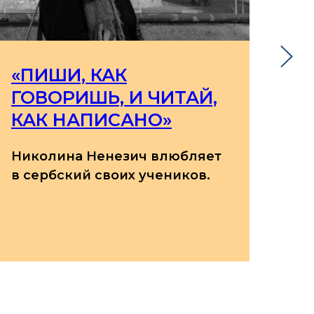
«ПИШИ, КАК
В
ГОВОРИШЬ, И ЧИТАЙ,
О
КАК НАПИСАНО»
Ле
те
Николина Ненезич влюбляет
с 
в сербский своих учеников.
и 
пр