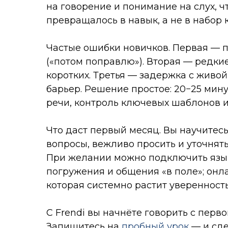
на говорение и понимание на слух, ч
превращалось в навык, а не в набор 
Частые ошибки новичков. Первая — 
(«потом поправлю»). Вторая — редк
коротких. Третья — задержка с живой
барьер. Решение простое: 20−25 мин
речи, контроль ключевых шаблонов 
Что даст первый месяц. Вы научитесь
вопросы, вежливо просить и уточнять
При желании можно подключить язык
погружения и общения «в поле»; онла
которая системно растит уверенность
С Frendi вы начнёте говорить с перв
Запишитесь на
пробный урок
— и сде