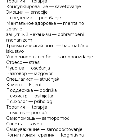
Терапия — terapija
Консультирование — savetovanje
Эмоции — emocije
Поведение — ponašanje
Ментальное здоровье — mentalno
zdravlje
защитный механизм — odbrambeni
mehanizam
Травматический опыт — traumatično
iskustvo
Уверенность в себе — samopouzdanje
Стресс — stres
Чувства — osećanja
Разговор — razgovor
Специалист — stručnjak
Клиент — klijent
Поддержка — podrška
Психиатр — psihijatar
Психолог — psiholog
Терапия — terapija
Помощь — pomoć
Самопомощь — samopomoć
Советы — saveti
Самоуважение — samopoštovanje
Когнитивная терапия — kognitivna