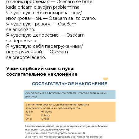
о своих проблемах. — Osećam se bolje
kada pričam o svojim problemima.
Я чувствую себя изолированным/
изолированной. — Osećam se izolovano.
Я чувствую тревогу. — Osećam
se anksiozno.
Я чувствую депрессию. — Osećam
se depresivno.
Я чувствую себя перегруженным/
перегруженной. — Osećam
se preopterećeno.
Учим сербский язык с нуля:
сослагательное наклонение