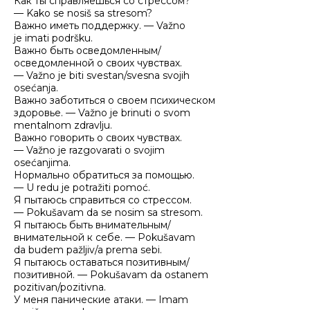
Как ты справляешься со стрессом?
— Kako se nosiš sa stresom?
Важно иметь поддержку. — Važno
je imati podršku.
Важно быть осведомленным/
осведомленной о своих чувствах.
— Važno je biti svestan/svesna svojih
osećanja.
Важно заботиться о своем психическом
здоровье. — Važno je brinuti o svom
mentalnom zdravlju.
Важно говорить о своих чувствах.
— Važno je razgovarati o svojim
osećanjima.
Нормально обратиться за помощью.
— U redu je potražiti pomoć.
Я пытаюсь справиться со стрессом.
— Pokušavam da se nosim sa stresom.
Я пытаюсь быть внимательным/
внимательной к себе. — Pokušavam
da budem pažljiv/a prema sebi.
Я пытаюсь оставаться позитивным/
позитивной. — Pokušavam da ostanem
pozitivan/pozitivna.
У меня панические атаки. — Imam