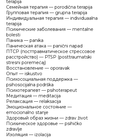
terapija
Семейная терапия — porodična terapija
Групповая терапия — grupna terapija
Индивидуальная терапия — individuaalna
terapija
Психические заболевания — mentalne
bolesti
Паника — panika
Паническая атака — panični napad
ПТСР (посттравматическое стрессовое
расстройство) — PTSP (posttraumatski
stresni poremećaj)
Восстановление — oporavak
Опыт — iskustvo
Психосоциальная поддержка —
psihosocijalna podrška
Психотерапевт — psihoterapeut
Медитация — meditacija
Релаксация — relaksacija
Эмоциональное состояние —
emocionalno stanje
Здоровый образ жизни — zdrav život
Психическое здоровье — psihičko
zdravlje
Изоляция — izolacija