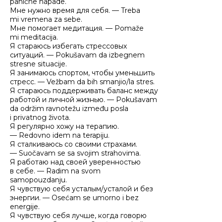
panične napade.
Мне нужно время для себя. — Treba
mi vremena za sebe.
Мне помогает медитация. — Pomaže
mi meditacija.
Я стараюсь избегать стрессовых
ситуаций. — Pokušavam da izbegnem
stresne situacije.
Я занимаюсь спортом, чтобы уменьшить
стресс. — Vežbam da bih smanjio/la stres.
Я стараюсь поддерживать баланс между
работой и личной жизнью. — Pokušavam
da održim ravnotežu između posla
i privatnog života.
Я регулярно хожу на терапию.
— Redovno idem na terapiju.
Я сталкиваюсь со своими страхами.
— Suočavam se sa svojim strahovima.
Я работаю над своей уверенностью
в себе. — Radim na svom
samopouzdanju.
Я чувствую себя усталым/усталой и без
энергии. — Osećam se umorno i bez
energije.
Я чувствую себя лучше, когда говорю