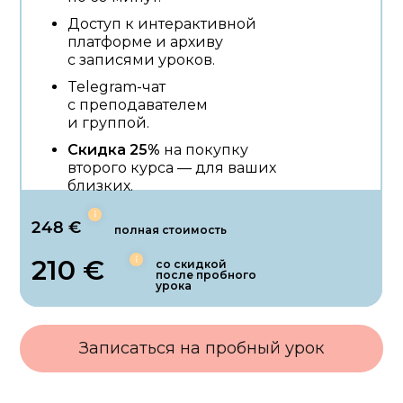
Доступ к интерактивной
платформе и архиву
с записями уроков.
Telegram-чат
с преподавателем
и группой.
Скидка 25%
на покупку
второго курса — для ваших
близких.
248 €
полная стоимость
210 €
со скидкой
после пробного
урока
Записаться на пробный урок
Записаться на пробный урок