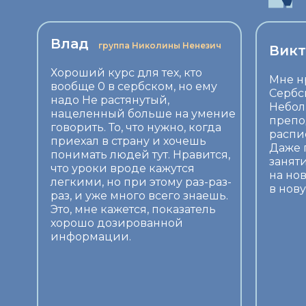
Влад
группа Николины Ненезич
Викт
Хороший курс для тех, кто
Мне н
вообще 0 в сербском, но ему
Сербск
надо Не растянутый,
Небол
нацеленный больше на умение
препо
говорить. То, что нужно, когда
распи
приехал в страну и хочешь
Даже 
понимать людей тут. Нравится,
заняти
что уроки вроде кажутся
на но
легкими, но при этому раз-раз-
в нову
раз, и уже много всего знаешь.
Это, мне кажется, показатель
хорошо дозированной
информации.