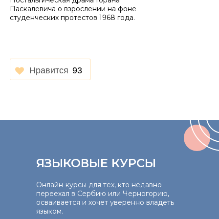
Ностальгическая драма Горана
Паскалевича о взрослении на фоне
студенческих протестов 1968 года.
Нравится
93
ЯЗЫКОВЫЕ КУРСЫ
Онлайн-курсы для тех, кто недавно
переехал в Сербию или Черногорию,
осваивается и хочет уверенно владеть
языком.