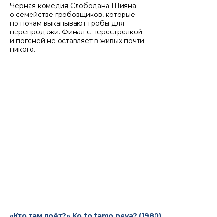
Чёрная комедия Слободана Шияна
о семействе гробовщиков, которые
по ночам выкапывают гробы для
перепродажи. Финал с перестрелкой
и погоней не оставляет в живых почти
никого.
«Кто там поёт?» Ko to tamo peva? (1980)