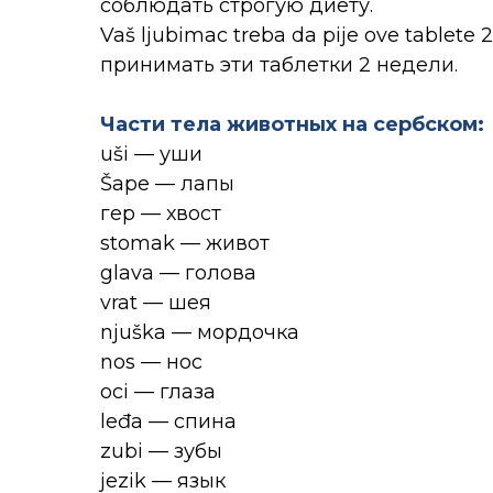
соблюдать строгую диету.
Vaš ljubimac treba da pije ove tablet
принимать эти таблетки 2 недели.
Части тела животных на сербском:
uši — уши
Šape — лапы
гер — хвост
stomak — живот
glava — голова
vrat — шея
njuška — мордочка
nos — нос
осі — глаза
leđa — спина
zubi — зубы
jezik — язык