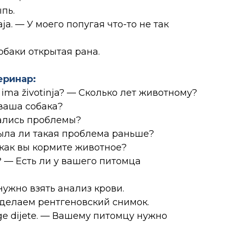
ыпь.
aja. — У моего попугая что-то не так
собаки открытая рана.
еринар:
ina ima životinja? — Сколько лет животному?
 ваша собака?
чались проблемы?
— Была ли такая проблема раньше?
и как вы кормите животное?
ti? — Есть ли у вашего питомца
нужно взять анализ крови.
сделаем рентгеновский снимок.
roge dijete. — Вашему питомцу нужно