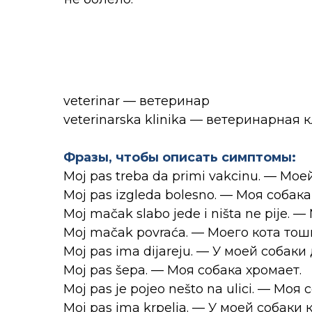
veterinar — ветеринар
veterinarska klinika — ветеринарная 
Фразы, чтобы описать симптомы:
Moj pas treba da primi vakcinu. — Мо
Moj pas izgleda bolesno. — Моя собак
Moj mačak slabo jede i ništa ne pije. 
Moj mačak povraća. — Моего кота тош
Moj pas ima dijareju. — У моей собаки
Moj pas šepa. — Моя собака хромает.
Moj pas je pojeo nešto na ulici. — Моя
Moj pas ima krpelja. — У моей собаки 