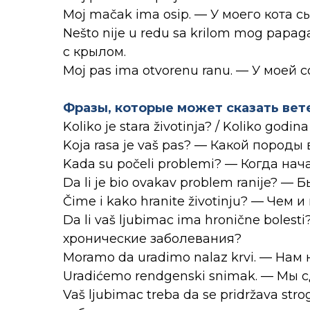
Moj mačak ima osip. — У моего кота с
Nešto nije u redu sa krilom mog papag
с крылом.
Moj pas ima otvorenu ranu. — У моей 
Фразы, которые может сказать вет
Koliko je stara životinja? / Koliko god
Koja rasa je vaš pas? — Какой породы
Kada su počeli problemi? — Когда на
Da li je bio ovakav problem ranije? 
Čime i kako hranite životinju? — Чем 
Da li vaš ljubimac ima hronične boles
хронические заболевания?
Moramo da uradimo nalaz krvi. — Нам 
Uradićemo rendgenski snimak. — Мы 
Vaš ljubimac treba da se pridržava st