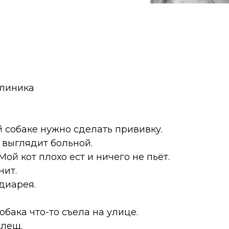
клиника
ей собаке нужно сделать прививку.
а выглядит больной.
— Мой кот плохо ест и ничего не пьёт.
нит.
 диарея.
 собака что-то съела на улице.
клещ.